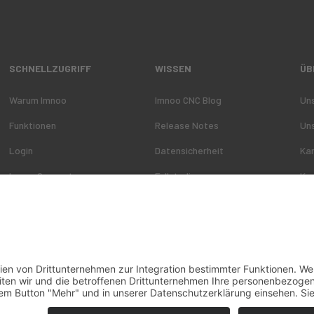
SCHNELLZUGRIFF
WISSEN
ÜB
Warum Imnoo
Imnoo CNC Blog
Un
Funktionen
Release Notes
Un
Login
Datensicherheit
Kar
Imnoo Connect
Fallstudien
Ko
AGB