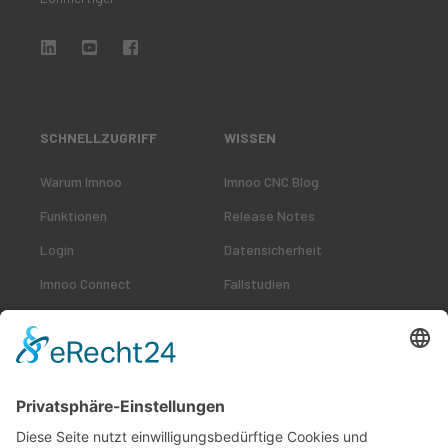
SCHNELLZUGRIFF
WISSEN
Warum Imnoo
Imnoo CNC Blog
Funktionen
Release Notes
Login
Datensicherheit
Imnoo Connect
Fallstudien
ÜBER IMNOO
Unser Team
Unsere Kunden