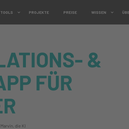
 TOOLS
PROJEKTE
PREISE
WISSEN
ÜB
LATIONS- &
APP FÜR
ER
Marvin, die KI